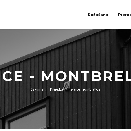
Ražošana
Piere
ICE - MONTBRE
Sākums
Pieredze
sveice montbrelloz