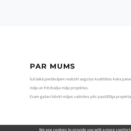
PAR MUMS
Īsā laikā piedāvājam realizēt augstas kvalitātes koka pane
māju un frēzbaļķu māju projektus.
Esam gatavi būvēt mājas vadoties pēc pasūtītāja projekta
We use cookies to provide you with a more comforta