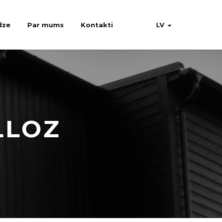
dze
Par mums
Kontakti
LV
LLOZ