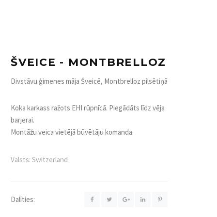
ŠVEICE - MONTBRELLOZ
Divstāvu ģimenes māja Šveicē, Montbrelloz pilsētiņā
Koka karkass ražots EHI rūpnīcā. Piegādāts līdz vēja
barjerai.
Montāžu veica vietējā būvētāju komanda.
Valsts:
Switzerland
Dalīties: