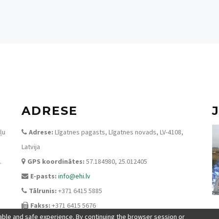
ADRESE
ļu
Adrese:
Līgatnes pagasts, Līgatnes novads, LV-4108,
Latvija
.
GPS koordinātes:
57.184980, 25.012405
E-pasts:
info@ehi.lv
Tālrunis:
+371 6415 5885
Fakss:
+371 6415 5676
ble and safe experience. By continuing the browser session or