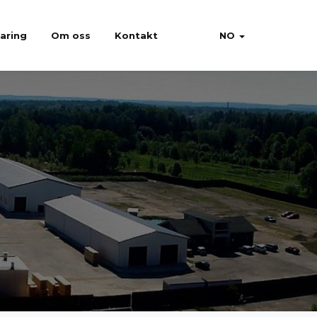
faring
Om oss
Kontakt
NO