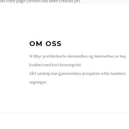
No front page content has been created yet.
OM OSS
Vi tilbyr prefabrikerte elementhus og tømmerhus av høy
kvalitet med kort leveringstid.
Vårt selskap kan gjennomføre prosjekter etter kundens
tegninger.