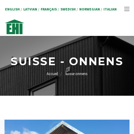
Aller
au
ENGLISH
LATVIAN
FRANÇAIS
SWEDISH
NORWEGIAN
ITALIAN
Tog
contenu
principal
nav
SUISSE - ONNENS
Accueil
suisse onnens
FIL
D'ARIANE