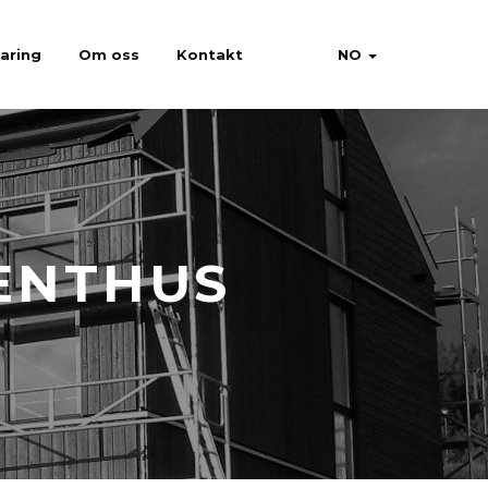
faring
Om oss
Kontakt
NO
ENTHUS