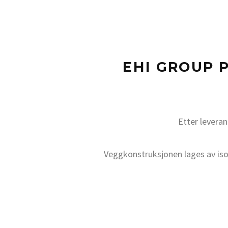
EHI GROUP 
Etter levera
Veggkonstruksjonen lages av is