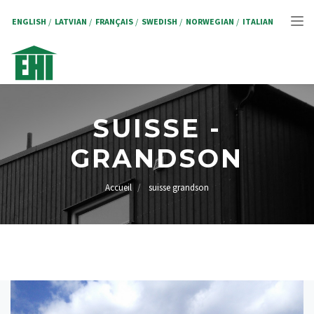
Aller
au
ENGLISH
LATVIAN
FRANÇAIS
SWEDISH
NORWEGIAN
ITALIAN
Tog
contenu
principal
nav
SUISSE -
GRANDSON
Accueil
suisse grandson
FIL
D'ARIANE