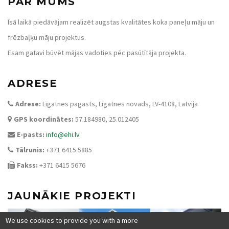
PAR MUMS
Īsā laikā piedāvājam realizēt augstas kvalitātes koka paneļu māju un
frēzbaļķu māju projektus.
Esam gatavi būvēt mājas vadoties pēc pasūtītāja projekta.
ADRESE
Adrese:
Līgatnes pagasts, Līgatnes novads, LV-4108, Latvija
GPS koordinātes:
57.184980, 25.012405
E-pasts:
info@ehi.lv
Tālrunis:
+371 6415 5885
Fakss:
+371 6415 5676
JAUNĀKIE PROJEKTI
We use cookies to provide you with a more