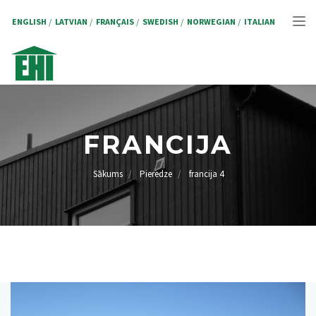
Pārlekt
uz
ENGLISH
LATVIAN
FRANÇAIS
SWEDISH
NORWEGIAN
ITALIAN
Tog
galveno
saturu
nav
FRANCIJA
Sākums
Pieredze
francija 4
ATPAKAĻCEĻŠ