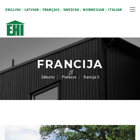
Pārlekt
uz
ENGLISH
LATVIAN
FRANÇAIS
SWEDISH
NORWEGIAN
ITALIAN
Tog
galveno
saturu
nav
FRANCIJA
Sākums
Pieredze
francija 5
ATPAKAĻCEĻŠ