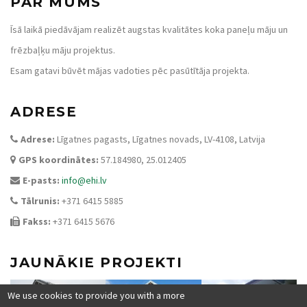
PAR MUMS
Īsā laikā piedāvājam realizēt augstas kvalitātes koka paneļu māju un
frēzbaļķu māju projektus.
Esam gatavi būvēt mājas vadoties pēc pasūtītāja projekta.
ADRESE
Adrese:
Līgatnes pagasts, Līgatnes novads, LV-4108, Latvija
GPS koordinātes:
57.184980, 25.012405
E-pasts:
info@ehi.lv
Tālrunis:
+371 6415 5885
Fakss:
+371 6415 5676
JAUNĀKIE PROJEKTI
We use cookies to provide you with a more