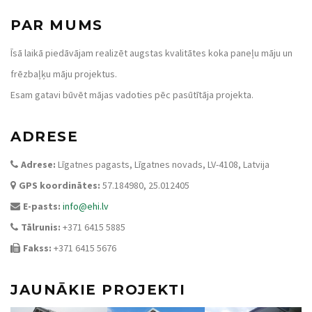
PAR MUMS
Īsā laikā piedāvājam realizēt augstas kvalitātes koka paneļu māju un
frēzbaļķu māju projektus.
Esam gatavi būvēt mājas vadoties pēc pasūtītāja projekta.
ADRESE
Adrese:
Līgatnes pagasts, Līgatnes novads, LV-4108, Latvija
GPS koordinātes:
57.184980, 25.012405
E-pasts:
info@ehi.lv
Tālrunis:
+371 6415 5885
Fakss:
+371 6415 5676
JAUNĀKIE PROJEKTI