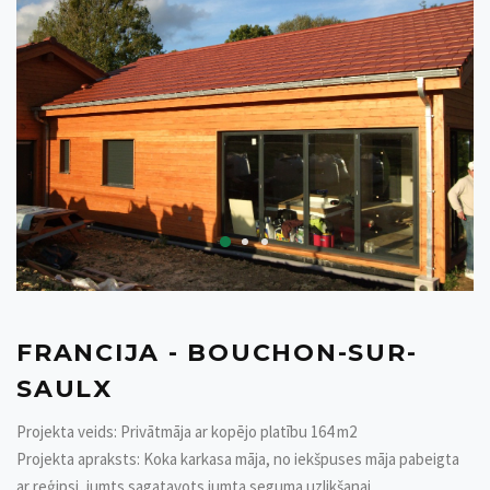
FRANCIJA - BOUCHON-SUR-
SAULX
Projekta veids: Privātmāja ar kopējo platību 164 m2
Projekta apraksts: Koka karkasa māja, no iekšpuses māja pabeigta
ar reģipsi, jumts sagatavots jumta seguma uzlikšanai