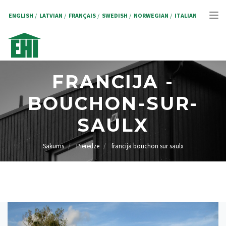
Pārlekt
uz
ENGLISH
LATVIAN
FRANÇAIS
SWEDISH
NORWEGIAN
ITALIAN
Tog
galveno
saturu
nav
FRANCIJA -
BOUCHON-SUR-
SAULX
Sākums
Pieredze
francija bouchon sur saulx
ATPAKAĻCEĻŠ