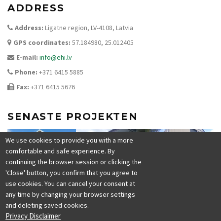
ADDRESS
Address:
Ligatne region, LV-4108, Latvia
GPS coordinates:
57.184980, 25.012405
E-mail:
info@ehi.lv
Phone:
+371 6415 5885
Fax:
+371 6415 5676
SENASTE PROJEKTEN
We use cookies to provide you with a more
comfortable and safe experience. By
continuing the browser session or clicking the
'Close' button, you confirm that you agree to
use cookies. You can cancel your consent at
any time by changing your browser settings
and deleting saved cookies.
Privacy Disclaimer