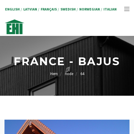
Hoppa
till
ENGLISH
LATVIAN
FRANÇAIS
SWEDISH
NORWEGIAN
ITALIAN
Tog
huvudinnehåll
nav
FRANCE - BAJUS
Hem
node
64
LÄNKSTIG